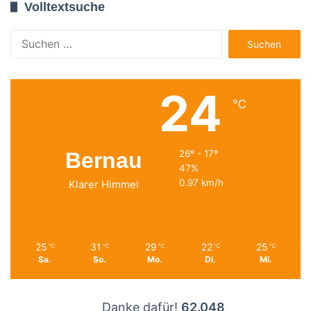
Volltextsuche
Suchen
nach:
24
℃
Bernau
26º - 17º
47%
0.97 km/h
Klarer Himmel
25
31
29
22
25
℃
℃
℃
℃
℃
Sa.
So.
Mo.
Di.
Mi.
Danke dafür!
62.048