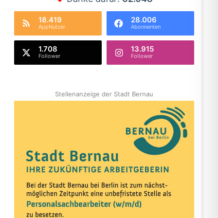
18.419
28.006
AppNutzer
Abonnenten
1.708
13.915
Follower
Follower
Stellenanzeige der Stadt Bernau