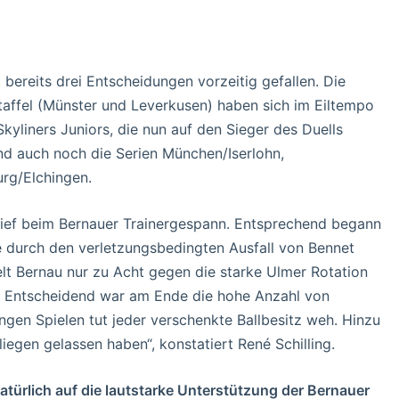
bereits drei Entscheidungen vorzeitig gefallen. Die
affel (Münster und Leverkusen) haben sich im Eiltempo
 Skyliners Juniors, die nun auf den Sieger des Duells
nd auch noch die Serien München/Iserlohn,
rg/Elchingen.
tief beim Bernauer Trainergespann. Entsprechend begann
fte durch den verletzungsbedingten Ausfall von Bennet
lt Bernau nur zu Acht gegen die starke Ulmer Rotation
s. Entscheidend war am Ende die hohe Anzahl von
engen Spielen tut jeder verschenkte Ballbesitz weh. Hinzu
liegen gelassen haben“, konstatiert René Schilling.
 natürlich auf die lautstarke Unterstützung der Bernauer