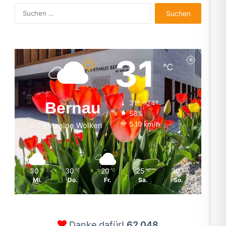
Suchen
nach:
31
℃
Bernau
31º - 24º
58%
5.19 km/h
Einzelne Wolken
30
30
20
25
30
℃
℃
℃
℃
℃
Mi.
Do.
Fr.
Sa.
So.
Danke dafür!
62.048