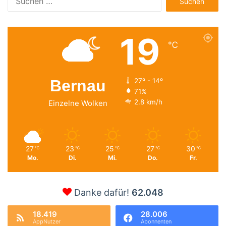
nach:
19
℃
Bernau
27º - 14º
71%
2.8 km/h
Einzelne Wolken
27
23
25
27
30
℃
℃
℃
℃
℃
Mo.
Di.
Mi.
Do.
Fr.
Danke dafür!
62.048
18.419
28.006
AppNutzer
Abonnenten