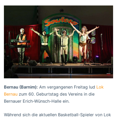
Bernau (Barnim):
Am vergangenen Freitag lud
Lok
Bernau
zum 60. Geburtstag des Vereins in die
Bernauer Erich-Wünsch-Halle ein.
Während sich die aktuellen Basketball-Spieler von Lok