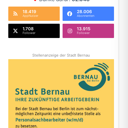
18.419
28.006
AppNutzer
Abonnenten
1.708
13.915
Follower
Follower
Stellenanzeige der Stadt Bernau