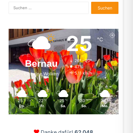
Suchen
nach:
25
℃
Bernau
26º - 20º
47%
5.11 km/h
Einzelne Wolken
25
22
25
30
34
℃
℃
℃
℃
℃
Do.
Fr.
Sa.
So.
Mo.
Danke dafür!
62.048