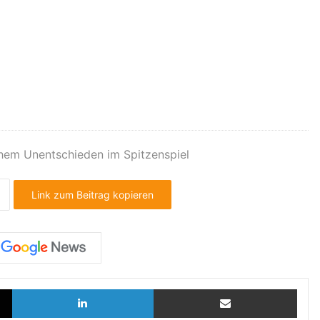
chem Unentschieden im Spitzenspiel
Link zum Beitrag kopieren
X
LinkedIn
Teilen via E-Mail