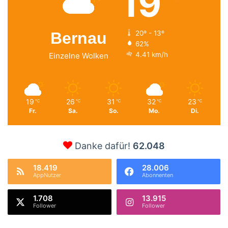
19
Bernau
20º - 13º
62%
4.41 km/h
Einzelne Wolken
19
26
31
32
23
℃
℃
℃
℃
℃
Fr.
Sa.
So.
Mo.
Di.
Danke dafür!
62.048
18.419
28.006
AppNutzer
Abonnenten
1.708
13.915
Follower
Follower