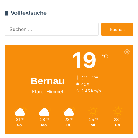
Volltextsuche
Suchen
nach:
19
℃
Bernau
31º - 12º
40%
2.45 km/h
Klarer Himmel
31
28
23
25
28
℃
℃
℃
℃
℃
So.
Mo.
Di.
Mi.
Do.