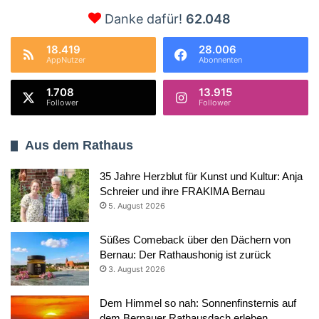
Danke dafür!
62.048
18.419
28.006
AppNutzer
Abonnenten
1.708
13.915
Follower
Follower
Aus dem Rathaus
35 Jahre Herzblut für Kunst und Kultur: Anja
Schreier und ihre FRAKIMA Bernau
5. August 2026
Süßes Comeback über den Dächern von
Bernau: Der Rathaushonig ist zurück
3. August 2026
Dem Himmel so nah: Sonnenfinsternis auf
dem Bernauer Rathausdach erleben