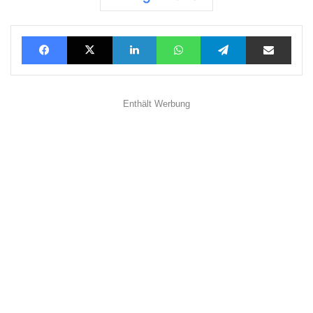
Facebook
X
LinkedIn
WhatsApp
Telegram
Teilen via E-Mail
Enthält Werbung