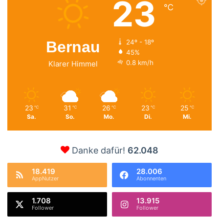
23
℃
Bernau
24º - 18º
45%
0.8 km/h
Klarer Himmel
23
31
26
23
25
℃
℃
℃
℃
℃
Sa.
So.
Mo.
Di.
Mi.
Danke dafür!
62.048
18.419
28.006
AppNutzer
Abonnenten
1.708
13.915
Follower
Follower