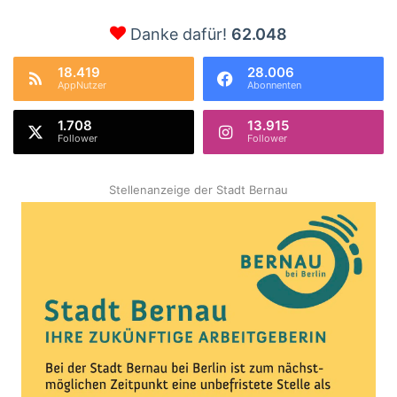
Danke dafür!
62.048
18.419
28.006
AppNutzer
Abonnenten
1.708
13.915
Follower
Follower
Stellenanzeige der Stadt Bernau