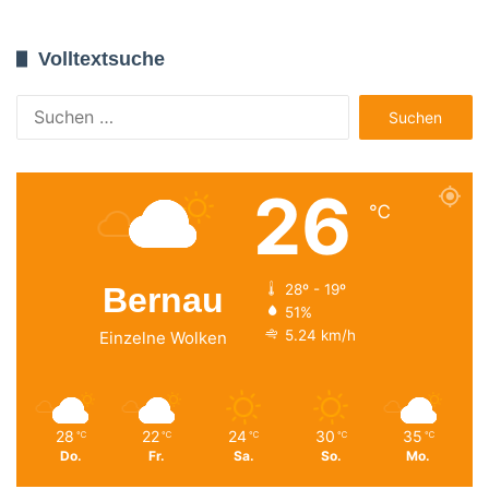
Volltextsuche
Suchen
nach:
26
℃
Bernau
28º - 19º
51%
5.24 km/h
Einzelne Wolken
28
22
24
30
35
℃
℃
℃
℃
℃
Do.
Fr.
Sa.
So.
Mo.