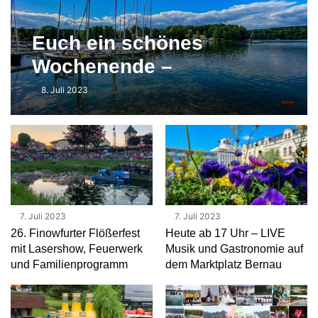
Euch ein schönes
Wochenende –
Veranstaltungen in und
8. Juli 2023
um Bernau
7. Juli 2023
7. Juli 2023
26. Finowfurter Flößerfest
Heute ab 17 Uhr – LIVE
mit Lasershow, Feuerwerk
Musik und Gastronomie auf
und Familienprogramm
dem Marktplatz Bernau