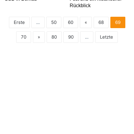
Rückblick
Erste
...
50
60
«
68
69
70
»
80
90
...
Letzte
Bernau / Barnim:
Veranstaltungen und
Wochenend-Tipps für Bernau
bei Berlin und den Barnim.
Konzerte | Theater | Festivals |
Märkte | Kultur | Freizeit |
Familie | Bernau LIVE