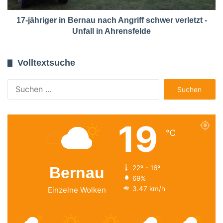
17-jähriger in Bernau nach Angriff schwer verletzt -
Unfall in Ahrensfelde
Volltextsuche
Suchen
nach:
19
℃
Bernau
22º - 16º
69%
3.47 km/h
Einzelne Wolken