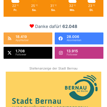
22
25
31
32
23
℃
℃
℃
℃
℃
Fr.
Sa.
So.
Mo.
Di.
Danke dafür!
62.048
18.419
28.006
AppNutzer
Abonnenten
1.708
13.915
Follower
Follower
Stellenanzeige der Stadt Bernau