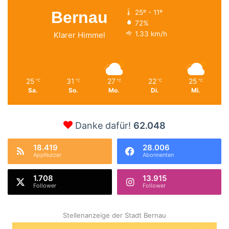
Bernau
25º - 11º
72%
1.33 km/h
Klarer Himmel
25
31
27
22
25
℃
℃
℃
℃
℃
Sa.
So.
Mo.
Di.
Mi.
Danke dafür!
62.048
18.419
28.006
AppNutzer
Abonnenten
1.708
13.915
Follower
Follower
Stellenanzeige der Stadt Bernau