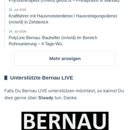
Physiotherapeut (m/w/d) gesucht – Privatpraxis in Wandlitz
30. Juli 2026
Kraftfahrer mit Hausmeisterdienst / Hausreinigungsdienst
(m/w/d) in Zehdenick
29. Juli 2026
PolyLine Bernau: Bauhelfer (m/w/d) im Bereich
Rohrsanierung – 4-Tage-Wo.
Mehr anzeigen
Unterstützte Bernau LIVE
Falls Du Bernau LIVE unterstützen möchtest, so kannst Du
dies gerne über
Steady
tun. Danke.