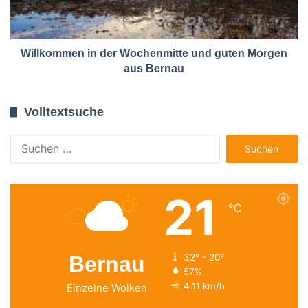
Willkommen in der Wochenmitte und guten Morgen
aus Bernau
Volltextsuche
Suchen
nach:
21
℃
Bernau
32º - 20º
57%
4.11 km/h
Einzelne Wolken