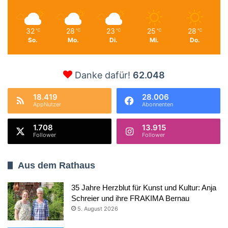
32
28
23
25
28
℃
℃
℃
℃
℃
So.
Mo.
Di.
Mi.
Do.
Danke dafür!
62.048
18.419
28.006
AppNutzer
Abonnenten
1.708
13.915
Follower
Follower
Aus dem Rathaus
35 Jahre Herzblut für Kunst und Kultur: Anja
Schreier und ihre FRAKIMA Bernau
5. August 2026