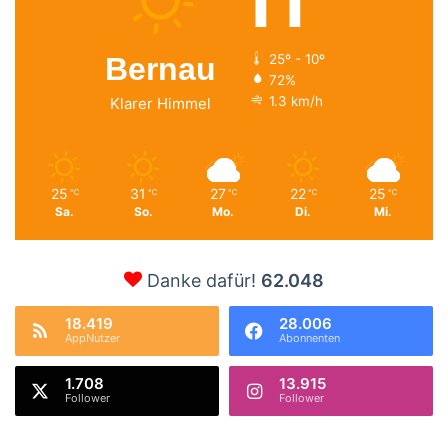
11
Bernau
25º - 10º
72%
1.3 km/h
Klarer Himmel
25
31
27
22
25
℃
℃
℃
℃
℃
Sa.
So.
Mo.
Di.
Mi.
Danke dafür!
62.048
18.419
28.006
AppNutzer
Abonnenten
1.708
13.915
Follower
Follower