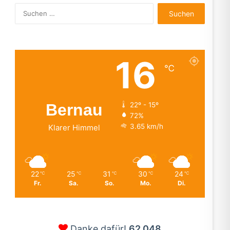
Suchen
nach:
16
℃
Bernau
22º - 15º
72%
3.65 km/h
Klarer Himmel
22
25
31
30
24
℃
℃
℃
℃
℃
Fr.
Sa.
So.
Mo.
Di.
Danke dafür!
62.048