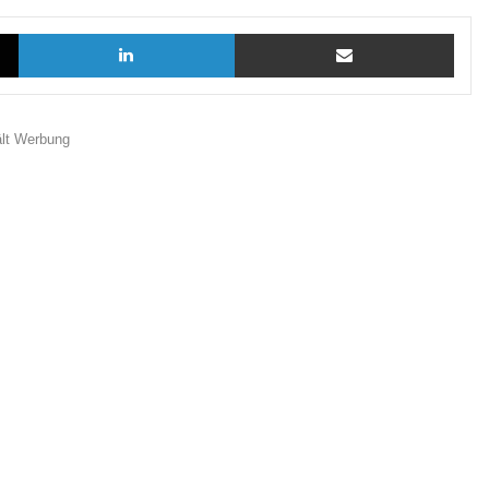
X
LinkedIn
Teilen via E-Mail
ält Werbung