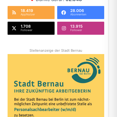
18.419
28.006
AppNutzer
Abonnenten
1.708
13.915
Follower
Follower
Stellenanzeige der Stadt Bernau