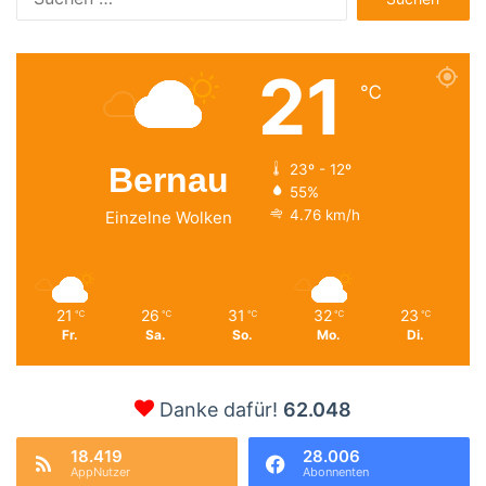
nach:
21
℃
Bernau
23º - 12º
55%
4.76 km/h
Einzelne Wolken
21
26
31
32
23
℃
℃
℃
℃
℃
Fr.
Sa.
So.
Mo.
Di.
Danke dafür!
62.048
18.419
28.006
AppNutzer
Abonnenten