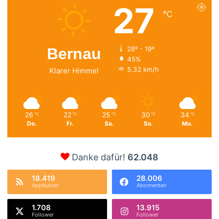
27
℃
Bernau
28º - 19º
45%
5.32 km/h
Klarer Himmel
26
22
25
30
34
℃
℃
℃
℃
℃
Do.
Fr.
Sa.
So.
Mo.
Danke dafür!
62.048
18.419
28.006
AppNutzer
Abonnenten
1.708
13.915
Follower
Follower