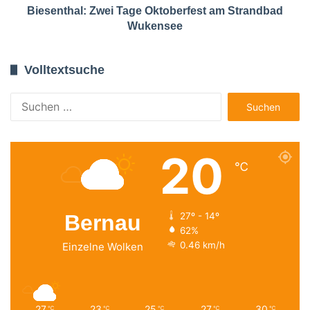
Biesenthal: Zwei Tage Oktoberfest am Strandbad
Wukensee
Volltextsuche
Suchen
nach:
20
℃
Bernau
27º - 14º
62%
0.46 km/h
Einzelne Wolken
27
23
25
27
30
℃
℃
℃
℃
℃