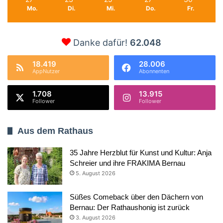
Mo.
Di.
Mi.
Do.
Fr.
Danke dafür!
62.048
18.419
28.006
AppNutzer
Abonnenten
1.708
13.915
Follower
Follower
Aus dem Rathaus
35 Jahre Herzblut für Kunst und Kultur: Anja
Schreier und ihre FRAKIMA Bernau
5. August 2026
Süßes Comeback über den Dächern von
Bernau: Der Rathaushonig ist zurück
3. August 2026