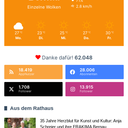
71%
2.8 km/h
Einzelne Wolken
27
23
25
27
30
℃
℃
℃
℃
℃
Mo.
Di.
Mi.
Do.
Fr.
Danke dafür!
62.048
18.419
28.006
AppNutzer
Abonnenten
1.708
13.915
Follower
Follower
Aus dem Rathaus
35 Jahre Herzblut für Kunst und Kultur: Anja
Schreier und ihre FRAKIMA Bernau