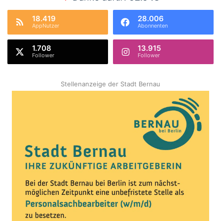
18.419
28.006
AppNutzer
Abonnenten
1.708
13.915
Follower
Follower
Stellenanzeige der Stadt Bernau