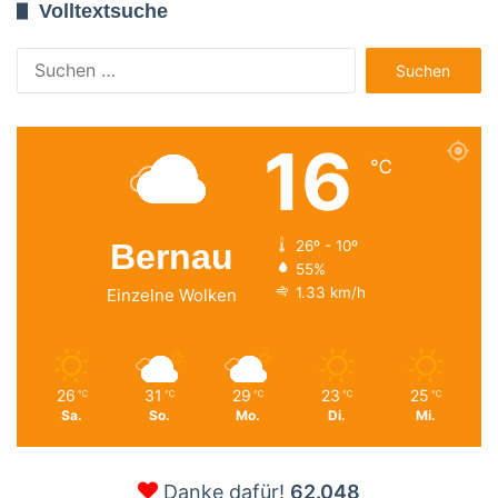
Volltextsuche
Suchen
nach:
16
℃
Bernau
26º - 10º
55%
1.33 km/h
Einzelne Wolken
26
31
29
23
25
℃
℃
℃
℃
℃
Sa.
So.
Mo.
Di.
Mi.
Danke dafür!
62.048