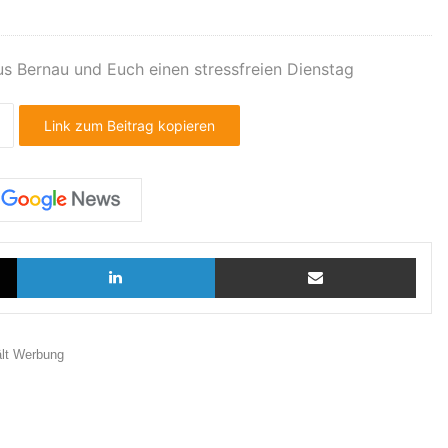
s Bernau und Euch einen stressfreien Dienstag
Link zum Beitrag kopieren
X
LinkedIn
Teilen via E-Mail
ält Werbung