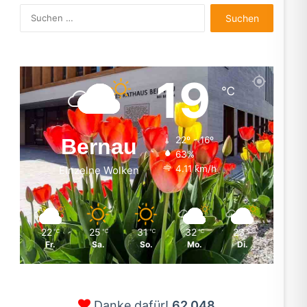
Suchen
nach:
19
℃
Bernau
22º - 16º
63%
4.11 km/h
Einzelne Wolken
22
25
31
32
23
℃
℃
℃
℃
℃
Fr.
Sa.
So.
Mo.
Di.
Danke dafür!
62.048