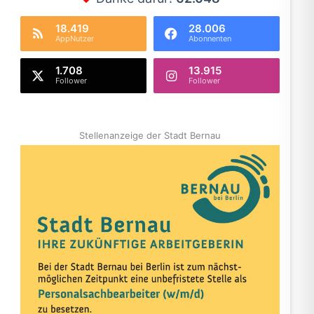
18.419
28.006
AppNutzer
Abonnenten
1.708
13.915
Follower
Follower
Stellenanzeige der Stadt Bernau