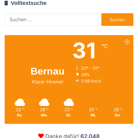
Volltextsuche
Suchen
nach:
31
℃
Bernau
32º - 20º
38%
3.89 km/h
Klarer Himmel
32
28
23
25
28
℃
℃
℃
℃
℃
So.
Mo.
Di.
Mi.
Do.
Danke dafür!
62.048