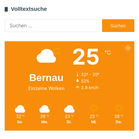
Volltextsuche
Suchen
nach:
25
℃
Bernau
32º - 20º
52%
3.8 km/h
Einzelne Wolken
32
28
23
25
28
℃
℃
℃
℃
℃
So.
Mo.
Di.
Mi.
Do.