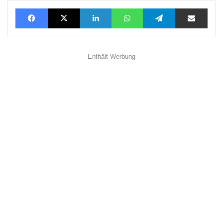
Facebook
X
LinkedIn
WhatsApp
Telegram
Teilen via E-Mail
Enthält Werbung