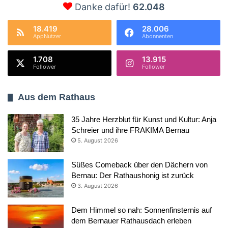
Danke dafür!
62.048
18.419
28.006
AppNutzer
Abonnenten
1.708
13.915
Follower
Follower
Aus dem Rathaus
35 Jahre Herzblut für Kunst und Kultur: Anja
Schreier und ihre FRAKIMA Bernau
5. August 2026
Süßes Comeback über den Dächern von
Bernau: Der Rathaushonig ist zurück
3. August 2026
Dem Himmel so nah: Sonnenfinsternis auf
dem Bernauer Rathausdach erleben