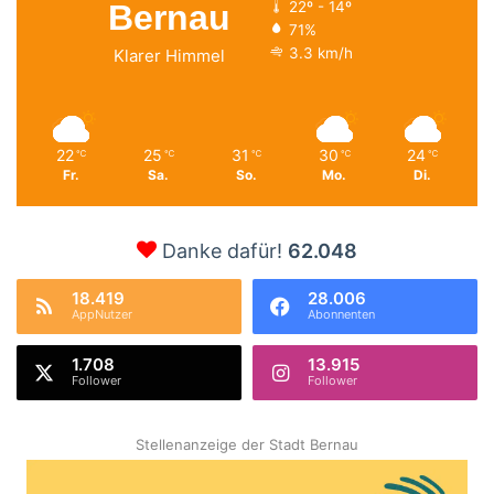
Bernau
22º - 14º
71%
3.3 km/h
Klarer Himmel
22
25
31
30
24
℃
℃
℃
℃
℃
Fr.
Sa.
So.
Mo.
Di.
Danke dafür!
62.048
18.419
28.006
AppNutzer
Abonnenten
1.708
13.915
Follower
Follower
Stellenanzeige der Stadt Bernau