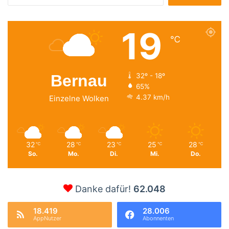
nach:
19
℃
Bernau
32º - 18º
65%
4.37 km/h
Einzelne Wolken
32
28
23
25
28
℃
℃
℃
℃
℃
So.
Mo.
Di.
Mi.
Do.
Danke dafür!
62.048
18.419
28.006
AppNutzer
Abonnenten