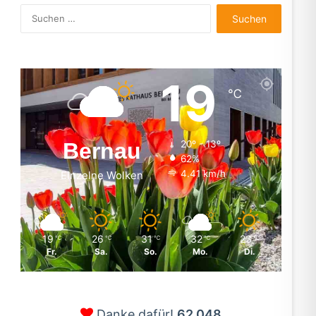
Suchen
nach:
19
℃
Bernau
20º - 13º
62%
4.41 km/h
Einzelne Wolken
19
26
31
32
23
℃
℃
℃
℃
℃
Fr.
Sa.
So.
Mo.
Di.
Danke dafür!
62.048