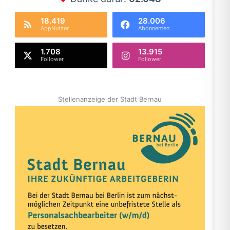
18.419
28.006
AppNutzer
Abonnenten
1.708
13.915
Follower
Follower
Stellenanzeige der Stadt Bernau