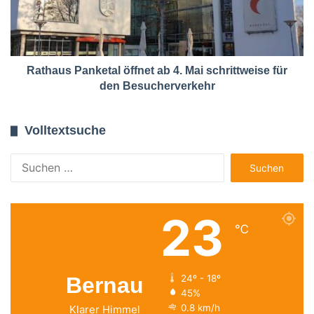
Rathaus Panketal öffnet ab 4. Mai schrittweise für
den Besucherverkehr
Volltextsuche
Suchen
nach:
23
℃
Bernau
24º - 18º
45%
0.8 km/h
Klarer Himmel