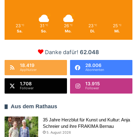
23
31
26
23
25
℃
℃
℃
℃
℃
Sa.
So.
Mo.
Di.
Mi.
Danke dafür!
62.048
18.419
28.006
AppNutzer
Abonnenten
1.708
13.915
Follower
Follower
Aus dem Rathaus
35 Jahre Herzblut für Kunst und Kultur: Anja
Schreier und ihre FRAKIMA Bernau
5. August 2026