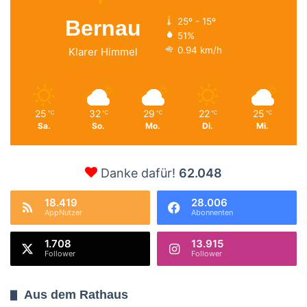
Bernau
25º - 15º
51%
0.94 km/h
Klarer Himmel
25
32
29
22
25
℃
℃
℃
℃
℃
Sa.
So.
Mo.
Di.
Mi.
Danke dafür!
62.048
18.419
28.006
AppNutzer
Abonnenten
1.708
13.915
Follower
Follower
Aus dem Rathaus