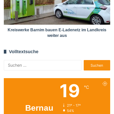
Kreiswerke Barnim bauen E-Ladenetz im Landkreis
weiter aus
Volltextsuche
Suchen
nach:
19
℃
Bernau
21º - 17º
54%