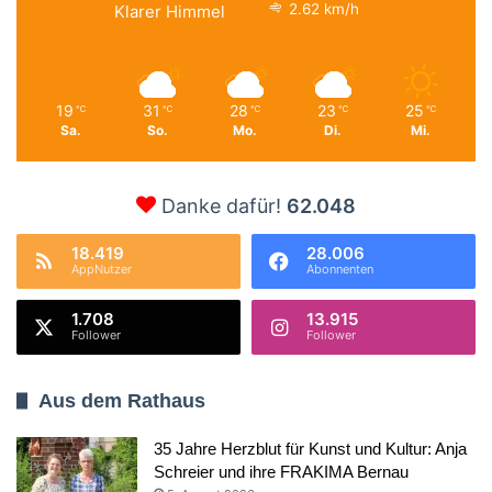
2.62 km/h
Klarer Himmel
19
31
28
23
25
℃
℃
℃
℃
℃
Sa.
So.
Mo.
Di.
Mi.
Danke dafür!
62.048
18.419
28.006
AppNutzer
Abonnenten
1.708
13.915
Follower
Follower
Aus dem Rathaus
35 Jahre Herzblut für Kunst und Kultur: Anja
Schreier und ihre FRAKIMA Bernau