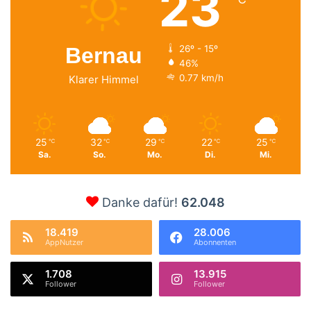
23
Bernau
26º - 15º
46%
0.77 km/h
Klarer Himmel
25
32
29
22
25
℃
℃
℃
℃
℃
Sa.
So.
Mo.
Di.
Mi.
Danke dafür!
62.048
18.419
28.006
AppNutzer
Abonnenten
1.708
13.915
Follower
Follower