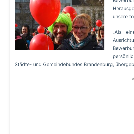
Bewerbu
Herausge
unsere to
„Als ei
Ausric
Bewerbu
persönli
Städte- und Gemeindebundes Brandenburg, übergeb
A