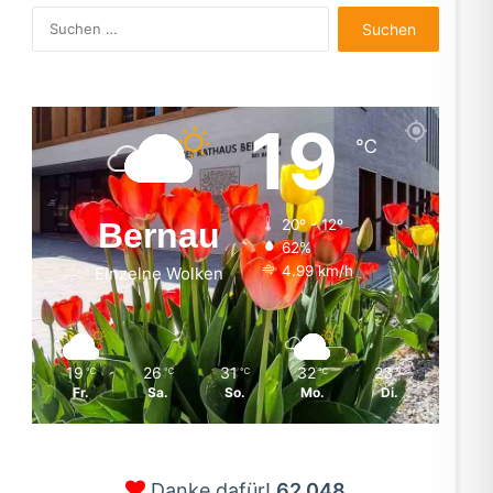
Suchen
nach:
19
℃
Bernau
20º - 12º
62%
4.99 km/h
Einzelne Wolken
19
26
31
32
23
℃
℃
℃
℃
℃
Fr.
Sa.
So.
Mo.
Di.
Danke dafür!
62.048