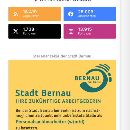
18.419
28.006
AppNutzer
Abonnenten
1.708
13.915
Follower
Follower
Stellenanzeige der Stadt Bernau