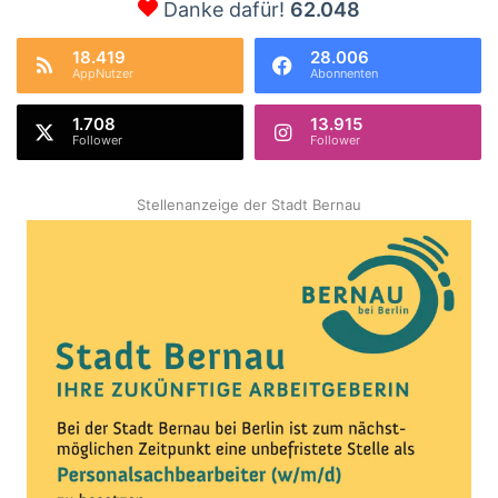
Danke dafür!
62.048
18.419
28.006
AppNutzer
Abonnenten
1.708
13.915
Follower
Follower
Stellenanzeige der Stadt Bernau