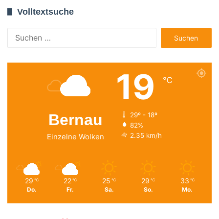
Volltextsuche
Suchen
nach:
19
℃
Bernau
29º - 18º
82%
2.35 km/h
Einzelne Wolken
29
22
25
29
33
℃
℃
℃
℃
℃
Do.
Fr.
Sa.
So.
Mo.