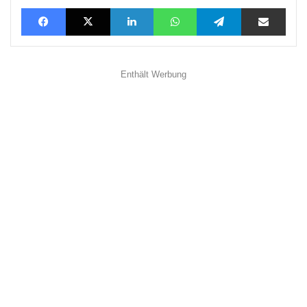
Facebook
X
LinkedIn
WhatsApp
Telegram
Teilen via E-Mail
Enthält Werbung