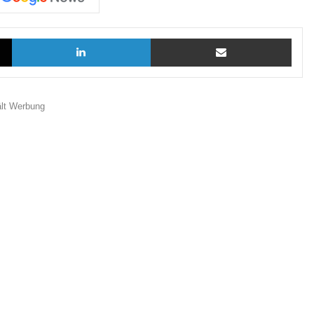
X
LinkedIn
Teilen via E-Mail
ält Werbung