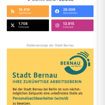
18.419
28.006
AppNutzer
Abonnenten
1.708
13.915
Follower
Follower
Stellenanzeige der Stadt Bernau