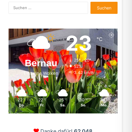
Suchen
nach:
23
℃
Bernau
25º - 20º
52%
3.42 km/h
Einzelne Wolken
22
22
25
30
34
℃
℃
℃
℃
℃
Do.
Fr.
Sa.
So.
Mo.
Danke dafür!
62.048