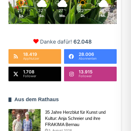
25
32
27
22
25
℃
℃
℃
℃
℃
Sa.
So.
Mo.
Di.
Mi.
Danke dafür!
62.048
18.419
28.006
AppNutzer
Abonnenten
1.708
13.915
Follower
Follower
Aus dem Rathaus
35 Jahre Herzblut für Kunst und
Kultur: Anja Schreier und ihre
FRAKIMA Bernau
5. August 2026