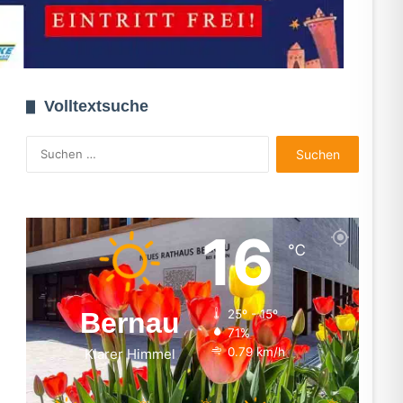
Volltextsuche
Suchen
nach:
16
℃
Bernau
25º - 15º
71%
0.79 km/h
Klarer Himmel