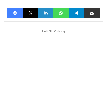
Facebook
X
LinkedIn
WhatsApp
Telegram
Teilen via E-Mail
Enthält Werbung