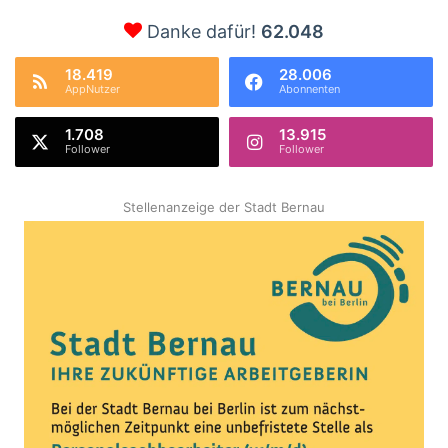
Danke dafür!
62.048
18.419
28.006
AppNutzer
Abonnenten
1.708
13.915
Follower
Follower
Stellenanzeige der Stadt Bernau