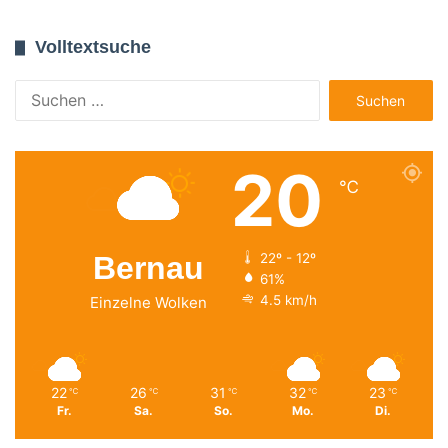
Volltextsuche
Suchen
nach:
20
℃
Bernau
22º - 12º
61%
4.5 km/h
Einzelne Wolken
22
26
31
32
23
℃
℃
℃
℃
℃
Fr.
Sa.
So.
Mo.
Di.