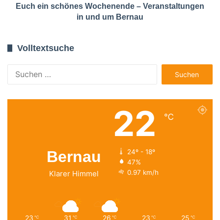
Euch ein schönes Wochenende – Veranstaltungen
in und um Bernau
Volltextsuche
Suchen
nach:
22
℃
Bernau
24º - 18º
47%
0.97 km/h
Klarer Himmel
23
31
26
23
25
℃
℃
℃
℃
℃