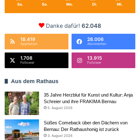
Sa.
So.
Mo.
Di.
Mi.
Danke dafür!
62.048
18.419
28.006
AppNutzer
Abonnenten
1.708
13.915
Follower
Follower
Aus dem Rathaus
35 Jahre Herzblut für Kunst und Kultur: Anja
Schreier und ihre FRAKIMA Bernau
5. August 2026
Süßes Comeback über den Dächern von
Bernau: Der Rathaushonig ist zurück
3. August 2026