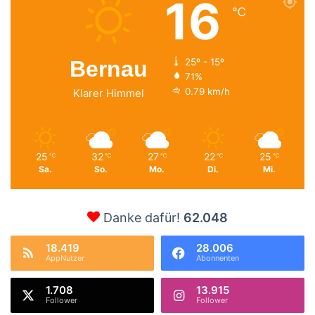
16
℃
Bernau
25º - 15º
71%
0.79 km/h
Klarer Himmel
25
32
27
22
25
℃
℃
℃
℃
℃
Sa.
So.
Mo.
Di.
Mi.
Danke dafür!
62.048
18.419
28.006
AppNutzer
Abonnenten
1.708
13.915
Follower
Follower