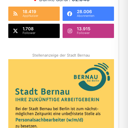
18.419
28.006
AppNutzer
Abonnenten
1.708
13.915
Follower
Follower
Stellenanzeige der Stadt Bernau