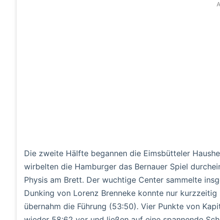
A
Die zweite Hälfte begannen die Eimsbütteler Haushe
wirbelten die Hamburger das Bernauer Spiel durchei
Physis am Brett. Der wuchtige Center sammelte ins
Dunking von Lorenz Brenneke konnte nur kurzzeitig 
übernahm die Führung (53:50). Vier Punkte von Kap
wieder 58:62 vor und ließen auf eine spannende Sch