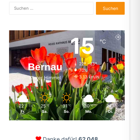
Suchen
nach:
15
℃
Bernau
22º - 13º
70%
3.13 km/h
Klarer Himmel
22
25
31
30
24
℃
℃
℃
℃
℃
Fr.
Sa.
So.
Mo.
Di.
Danke dafür!
62.048