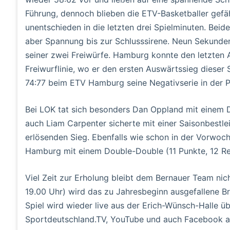
Führung, dennoch blieben die ETV-Basketballer gefähr
unentschieden in die letzten drei Spielminuten. Bei
aber Spannung bis zur Schlusssirene. Neun Sekunde
seiner zwei Freiwürfe. Hamburg konnte den letzten A
Freiwurflinie, wo er den ersten Auswärtssieg dies
74:77 beim ETV Hamburg seine Negativserie in der P
Bei LOK tat sich besonders Dan Oppland mit einem 
auch Liam Carpenter sicherte mit einer Saisonbestl
erlösenden Sieg. Ebenfalls wie schon in der Vorwo
Hamburg mit einem Double-Double (11 Punkte, 12 R
Viel Zeit zur Erholung bleibt dem Bernauer Team ni
19.00 Uhr) wird das zu Jahresbeginn ausgefallene 
Spiel wird wieder live aus der Erich-Wünsch-Halle ü
Sportdeutschland.TV, YouTube und auch Facebook a