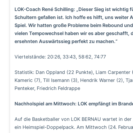
LOK-Coach René Schilling: „Dieser Sieg ist wichtig fü
Schultern gefallen ist. Ich hoffe es hilft, uns weite
Spiel. Wir hatten große Probleme beim Rebound und a
vielen Tempowechsel haben wir es aber geschafft, d
ersehnten Auswärtssieg perfekt zu machen.“
Viertelstände: 20:26, 33:43, 58:62, 74:77
Statistik: Dan Oppland (22 Punkte), Liam Carpenter (1
Kameric (7), Till Isemann (3), Hendrik Warner (2), Tj
Penteker, Friedrich Feldrappe
Nachholspiel am Mittwoch: LOK empfängt im Brand
Auf die Basketballer von LOK BERNAU wartet in der
ein Heimspiel-Doppelpack. Am Mittwoch (24. Februar