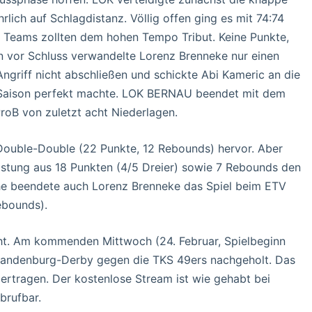
lich auf Schlagdistanz. Völlig offen ging es mit 74:74
de Teams zollten dem hohen Tempo Tribut. Keine Punkte,
n vor Schluss verwandelte Lorenz Brenneke nur einen
ngriff nicht abschließen und schickte Abi Kameric an die
er Saison perfekt machte. LOK BERNAU beendet mit dem
roB von zuletzt acht Niederlagen.
Double-Double (22 Punkte, 12 Rebounds) hervor. Aber
eistung aus 18 Punkten (4/5 Dreier) sowie 7 Rebounds den
che beendete auch Lorenz Brenneke das Spiel beim ETV
ebounds).
cht. Am kommenden Mittwoch (24. Februar, Spielbeginn
Brandenburg-Derby gegen die TKS 49ers nachgeholt. Das
bertragen. Der kostenlose Stream ist wie gehabt bei
brufbar.