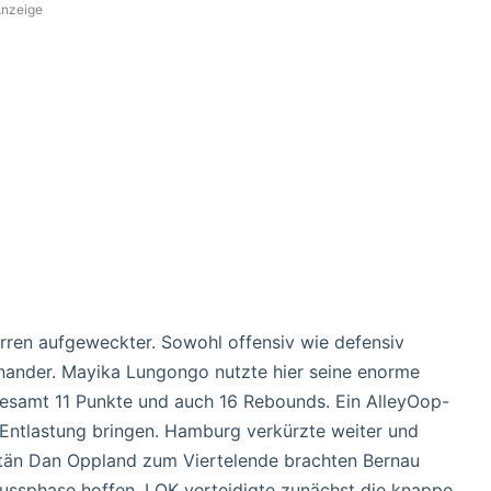
nzeige
rren aufgeweckter. Sowohl offensiv wie defensiv
nander. Mayika Lungongo nutzte hier seine enorme
gesamt 11 Punkte und auch 16 Rebounds. Ein AlleyOop-
Entlastung bringen. Hamburg verkürzte weiter und
itän Dan Oppland zum Viertelende brachten Bernau
ussphase hoffen. LOK verteidigte zunächst die knappe