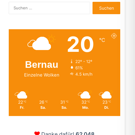
Suchen
nach:
20
℃
Bernau
22º - 12º
61%
4.5 km/h
Einzelne Wolken
22
26
31
32
23
℃
℃
℃
℃
℃
Fr.
Sa.
So.
Mo.
Di.
Danke dafür!
62.048