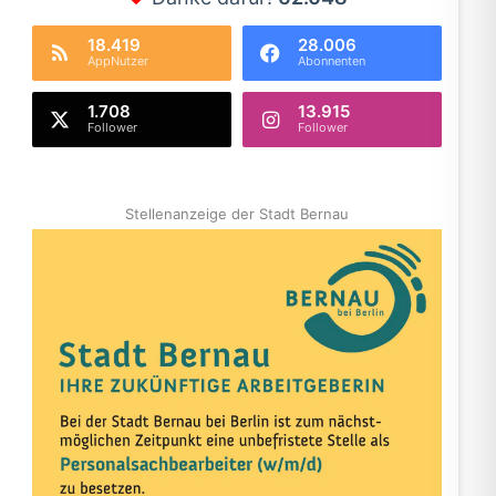
18.419
28.006
AppNutzer
Abonnenten
1.708
13.915
Follower
Follower
Stellenanzeige der Stadt Bernau