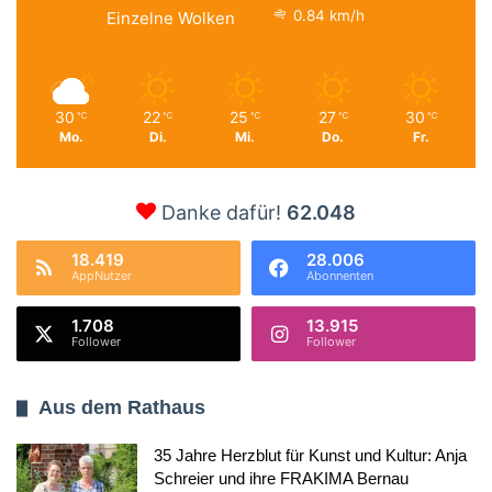
0.84 km/h
Einzelne Wolken
30
22
25
27
30
℃
℃
℃
℃
℃
Mo.
Di.
Mi.
Do.
Fr.
Danke dafür!
62.048
18.419
28.006
AppNutzer
Abonnenten
1.708
13.915
Follower
Follower
Aus dem Rathaus
35 Jahre Herzblut für Kunst und Kultur: Anja
Schreier und ihre FRAKIMA Bernau