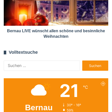
Bernau LIVE wünscht allen schöne und besinnliche
Weihnachten
Volltextsuche
Suchen
nach:
21
℃
Bernau
30º - 16º
59%