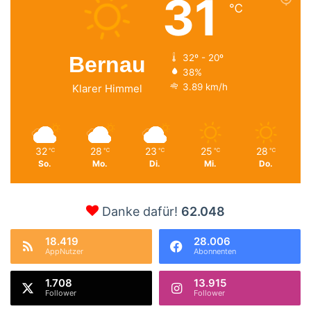
31
℃
Bernau
32º - 20º
38%
3.89 km/h
Klarer Himmel
32
28
23
25
28
℃
℃
℃
℃
℃
So.
Mo.
Di.
Mi.
Do.
Danke dafür!
62.048
18.419
28.006
AppNutzer
Abonnenten
1.708
13.915
Follower
Follower