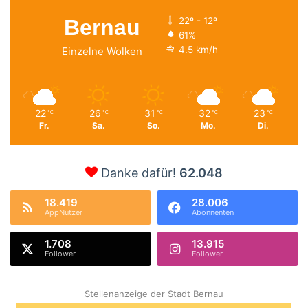
Bernau
22º - 12º
61%
4.5 km/h
Einzelne Wolken
22
26
31
32
23
℃
℃
℃
℃
℃
Fr.
Sa.
So.
Mo.
Di.
Danke dafür!
62.048
18.419
28.006
AppNutzer
Abonnenten
1.708
13.915
Follower
Follower
Stellenanzeige der Stadt Bernau