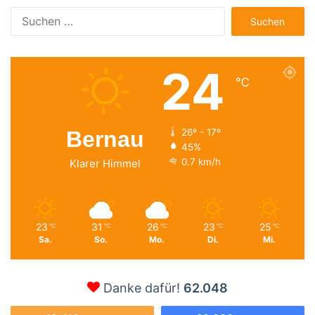
Suchen
nach:
24
℃
Bernau
26º - 17º
45%
0.7 km/h
Klarer Himmel
23
31
26
23
25
℃
℃
℃
℃
℃
Sa.
So.
Mo.
Di.
Mi.
Danke dafür!
62.048