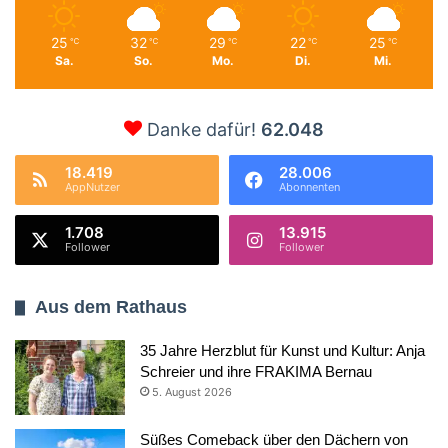
25
32
29
22
25
℃
℃
℃
℃
℃
Sa.
So.
Mo.
Di.
Mi.
Danke dafür!
62.048
18.419
28.006
AppNutzer
Abonnenten
1.708
13.915
Follower
Follower
Aus dem Rathaus
35 Jahre Herzblut für Kunst und Kultur: Anja
Schreier und ihre FRAKIMA Bernau
5. August 2026
Süßes Comeback über den Dächern von