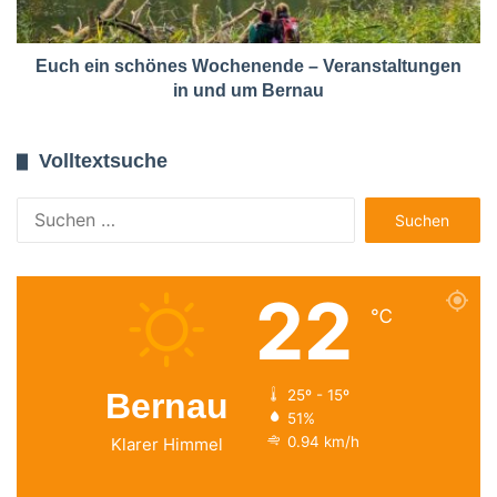
Euch ein schönes Wochenende – Veranstaltungen
in und um Bernau
Volltextsuche
Suchen
nach:
22
℃
Bernau
25º - 15º
51%
0.94 km/h
Klarer Himmel