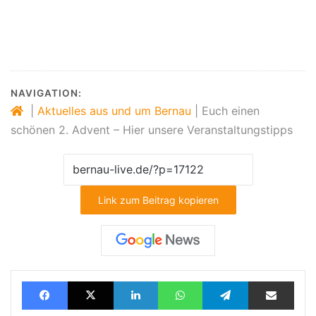
‪#‎
Bernau‬
‪#‎
Advent‬
‪#‎
Veranstaltungstipps‬
‪#‎
Sonntag‬
‪#‎
Barnim‬
‪#‎
BernauLIVE‬
NAVIGATION:
|
Aktuelles aus und um Bernau
|
Euch einen
schönen 2. Advent – Hier unsere Veranstaltungstipps
Link zum Beitrag kopieren
Facebook
X
LinkedIn
WhatsApp
Telegram
Teilen via E-Mail