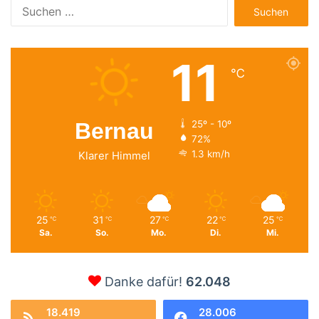
Suchen
nach:
11
℃
Bernau
25º - 10º
72%
1.3 km/h
Klarer Himmel
25
31
27
22
25
℃
℃
℃
℃
℃
Sa.
So.
Mo.
Di.
Mi.
Danke dafür!
62.048
18.419
28.006