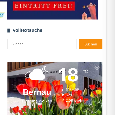
Volltextsuche
Suchen
nach:
18
℃
Bernau
19º - 16º
62%
2.58 km/h
Einzelne Wolken