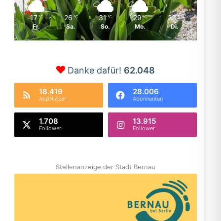
17
26
31
29
23
℃
℃
℃
℃
℃
Fr.
Sa.
So.
Mo.
Di.
Danke dafür!
62.048
18.419
28.006
AppNutzer
Abonnenten
1.708
13.915
Follower
Follower
Stellenanzeige der Stadt Bernau