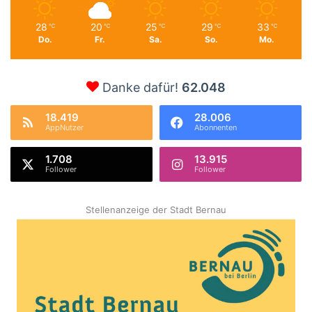
28
20
25
29
33
℃
℃
℃
℃
℃
Do.
Fr.
Sa.
So.
Mo.
Danke dafür!
62.048
18.419
28.006
AppNutzer
Abonnenten
1.708
13.915
Follower
Follower
Stellenanzeige der Stadt Bernau