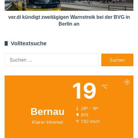
ver.di kündigt zweitägigen Warnstreik bei der BVG in
Berlin an
Volltextsuche
Suchen
nach:
19
℃
Bernau
28º - 18º
81%
1.82 km/h
Klarer Himmel