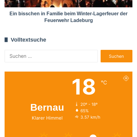
Ein bisschen in Familie beim Winter-Lagerfeuer der
Feuerwehr Ladeburg
Volltextsuche
Suchen
nach:
18
℃
Bernau
20º - 18º
65%
3.57 km/h
Klarer Himmel