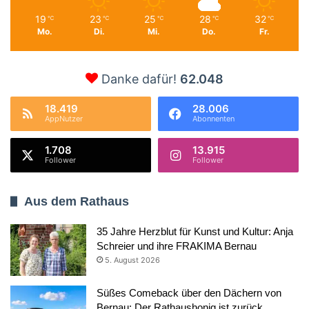
19
23
25
28
32
℃
℃
℃
℃
℃
Mo.
Di.
Mi.
Do.
Fr.
Danke dafür!
62.048
18.419
28.006
AppNutzer
Abonnenten
1.708
13.915
Follower
Follower
Aus dem Rathaus
35 Jahre Herzblut für Kunst und Kultur: Anja
Schreier und ihre FRAKIMA Bernau
5. August 2026
Süßes Comeback über den Dächern von
Bernau: Der Rathaushonig ist zurück