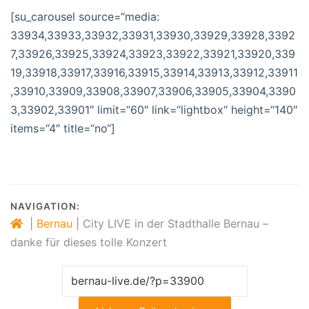
[su_carousel source=“media:
33934,33933,33932,33931,33930,33929,33928,3392
7,33926,33925,33924,33923,33922,33921,33920,339
19,33918,33917,33916,33915,33914,33913,33912,33911
,33910,33909,33908,33907,33906,33905,33904,3390
3,33902,33901″ limit=“60″ link=“lightbox“ height=“140″
items=“4″ title=“no“]
NAVIGATION:
|
Bernau
|
City LIVE in der Stadthalle Bernau –
danke für dieses tolle Konzert