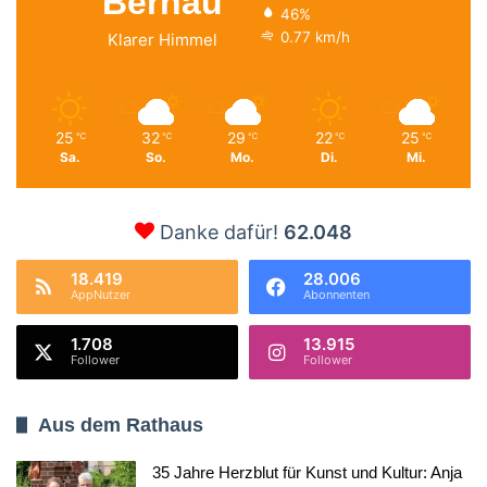
Bernau
46%
0.77 km/h
Klarer Himmel
25
32
29
22
25
℃
℃
℃
℃
℃
Sa.
So.
Mo.
Di.
Mi.
Danke dafür!
62.048
18.419
28.006
AppNutzer
Abonnenten
1.708
13.915
Follower
Follower
Aus dem Rathaus
35 Jahre Herzblut für Kunst und Kultur: Anja