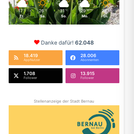
17
26
31
29
23
℃
℃
℃
℃
℃
Fr.
Sa.
So.
Mo.
Di.
Danke dafür!
62.048
18.419
28.006
AppNutzer
Abonnenten
1.708
13.915
Follower
Follower
Stellenanzeige der Stadt Bernau