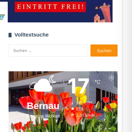
Volltextsuche
Suchen
nach:
17
℃
Bernau
18º - 15º
65%
2.31 km/h
Einzelne Wolken