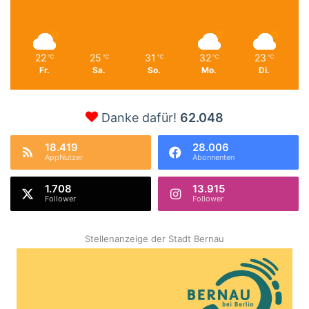
22
25
31
32
23
℃
℃
℃
℃
℃
Fr.
Sa.
So.
Mo.
Di.
Danke dafür!
62.048
18.419
28.006
AppNutzer
Abonnenten
1.708
13.915
Follower
Follower
Stellenanzeige der Stadt Bernau