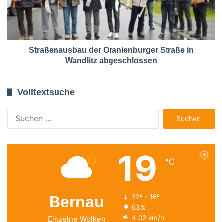
Straßenausbau der Oranienburger Straße in
Wandlitz abgeschlossen
Volltextsuche
Suchen
nach:
19
℃
Bernau
22º - 16º
63%
4.02 km/h
Einzelne Wolken